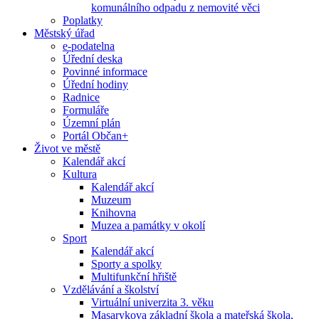
komunálního odpadu z nemovité věci
Poplatky
Městský úřad
e-podatelna
Úřední deska
Povinné informace
Úřední hodiny
Radnice
Formuláře
Územní plán
Portál Občan+
Život ve městě
Kalendář akcí
Kultura
Kalendář akcí
Muzeum
Knihovna
Muzea a památky v okolí
Sport
Kalendář akcí
Sporty a spolky
Multifunkční hřiště
Vzdělávání a školství
Virtuální univerzita 3. věku
Masarykova základní škola a mateřská škola,