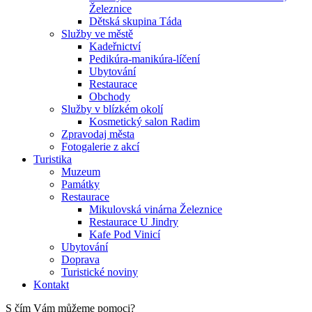
Železnice
Dětská skupina Táda
Služby ve městě
Kadeřnictví
Pedikúra-manikúra-líčení
Ubytování
Restaurace
Obchody
Služby v blízkém okolí
Kosmetický salon Radim
Zpravodaj města
Fotogalerie z akcí
Turistika
Muzeum
Památky
Restaurace
Mikulovská vinárna Železnice
Restaurace U Jindry
Kafe Pod Vinicí
Ubytování
Doprava
Turistické noviny
Kontakt
S čím Vám můžeme pomoci?