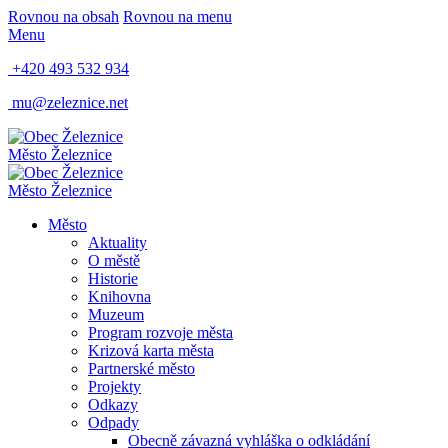
Rovnou na obsah
Rovnou na menu
Menu
+420 493 532 934
mu@zeleznice.net
Město
Železnice
Město
Železnice
Město
Aktuality
O městě
Historie
Knihovna
Muzeum
Program rozvoje města
Krizová karta města
Partnerské město
Projekty
Odkazy
Odpady
Obecně závazná vyhláška o odkládání