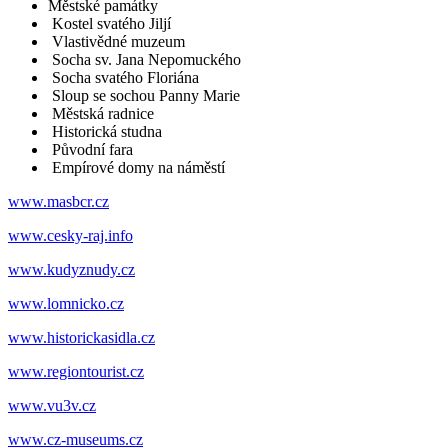
Městské památky
Kostel svatého Jiljí
Vlastivědné muzeum
Socha sv. Jana Nepomuckého
Socha svatého Floriána
Sloup se sochou Panny Marie
Městská radnice
Historická studna
Původní fara
Empírové domy na náměstí
www.masbcr.cz
www.cesky-raj.info
www.kudyznudy.cz
www.lomnicko.cz
www.historickasidla.cz
www.regiontourist.cz
www.vu3v.cz
www.cz-museums.cz