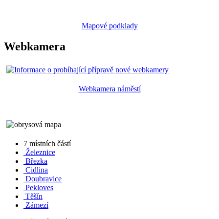
Mapové podklady
Webkamera
Webkamera náměstí
7 místních částí
Železnice
Březka
Cidlina
Doubravice
Pekloves
Těšín
Zámezí