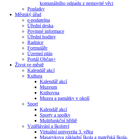
komunálního odpadu z nemovité věci
Poplatky
Městský úřad
e-podatelna
Úřední deska
Povinné informace
Úřední hodiny
Radnice
Formuláře
Územní plán
Portál Občan+
Život ve městě
Kalendář akcí
Kultura
Kalendář akcí
Muzeum
Knihovna
Muzea a památky v okolí
Sport
Kalendář akcí
Sporty a spolky
Multifunkční hřiště
Vzdělávání a školství
Virtuální univerzita 3. věku
Masarykova základní škola a mateřská škola,