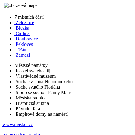
7 místních částí
Železnice
Březka
Cidlina
Doubravice
Pekloves
Těšín
Zámezí
Městské památky
Kostel svatého Jiljí
Vlastivědné muzeum
Socha sv. Jana Nepomuckého
Socha svatého Floriána
Sloup se sochou Panny Marie
Městská radnice
Historická studna
Původní fara
Empírové domy na náměstí
www.masbcr.cz
www.cesky-raj.info