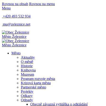
Rovnou na obsah
Rovnou na menu
Menu
+420 493 532 934
mu@zeleznice.net
Město
Železnice
Město
Železnice
Město
Aktuality
O městě
Historie
Knihovna
Muzeum
Program rozvoje města
Krizová karta města
Partnerské město
Projekty
Odkazy
Odpady
Obecně závazná vyhláška o odkládání