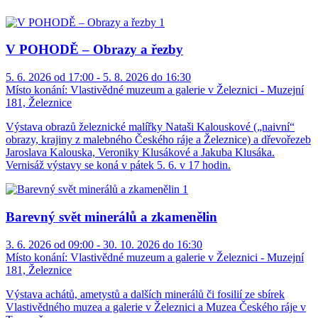
V POHODĚ – Obrazy a řezby
5. 6. 2026 od 17:00 - 5. 8. 2026 do 16:30
Místo konání:
Vlastivědné muzeum a galerie v Železnici - Muzejní
181, Železnice
Výstava obrazů železnické malířky Nataši Kalouskové („naivní“
obrazy, krajiny z malebného Českého ráje a Železnice) a dřevořezeb
Jaroslava Kalouska, Veroniky Klusákové a Jakuba Klusáka.
Vernisáž výstavy se koná v pátek 5. 6. v 17 hodin.
Barevný svět minerálů a zkamenělin
3. 6. 2026 od 09:00 - 30. 10. 2026 do 16:30
Místo konání:
Vlastivědné muzeum a galerie v Železnici - Muzejní
181, Železnice
Výstava achátů, ametystů a dalších minerálů či fosilií ze sbírek
Vlastivědného muzea a galerie v Železnici a Muzea Českého ráje v